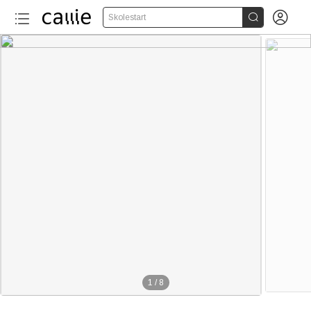


Skolestart
1
/
8