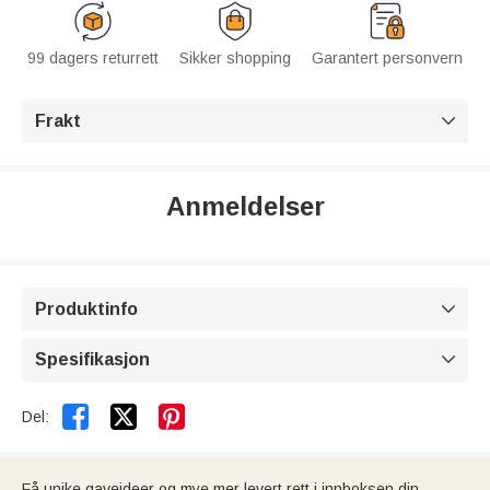
99 dagers returrett
Sikker shopping
Garantert personvern
Frakt

Anmeldelser
Produktinfo

Spesifikasjon



Del:
Få unike gaveideer og mye mer levert rett i innboksen din.