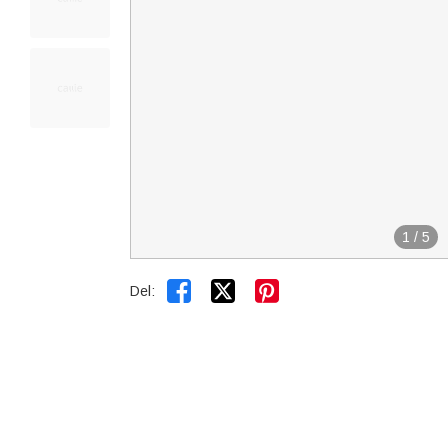
1
/
5


Del: