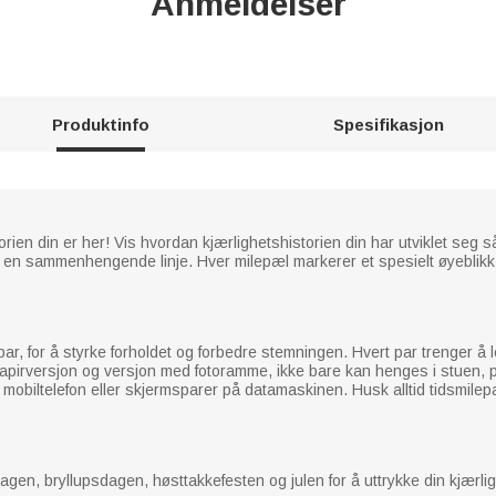
Anmeldelser
Produktinfo
Spesifikasjon
en din er her! Vis hvordan kjærlighetshistorien din har utviklet seg så 
en sammenhengende linje. Hver milepæl markerer et spesielt øyeblikk i 
ar, for å styrke forholdet og forbedre stemningen. Hvert par trenger å le
 papirversjon og versjon med fotoramme, ikke bare kan henges i stuen, 
obiltelefon eller skjermsparer på datamaskinen. Husk alltid tidsmilepæ
en, bryllupsdagen, høsttakkefesten og julen for å uttrykke din kjærlig