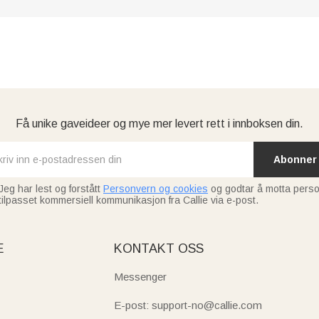
Få unike gaveideer og mye mer levert rett i innboksen din.
Abonner
Jeg har lest og forstått
Personvern og cookies
og godtar å motta perso
tilpasset kommersiell kommunikasjon fra Callie via e-post.
E
KONTAKT OSS
Messenger
E-post: support-no@callie.com