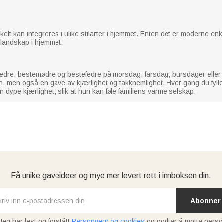
elt kan integreres i ulike stilarter i hjemmet. Enten det er moderne en
rt landskap i hjemmet.
fedre, bestemødre og bestefedre på morsdag, farsdag, bursdager eller e
on, men også en gave av kjærlighet og takknemlighet. Hver gang du fyll
in dype kjærlighet, slik at hun kan føle familiens varme selskap.
Få unike gaveideer og mye mer levert rett i innboksen din.
Abonner
Jeg har lest og forstått
Personvern og cookies
og godtar å motta perso