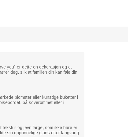
ve you" er dette en dekorasjon og et
ører deg, slik at familien din kan føle din
tørkede blomster eller kunstige buketter i
pisebordet, på soverommet eller i
t tekstur og jevn farge, som ikke bare er
de sin opprinnelige glans etter langvarig