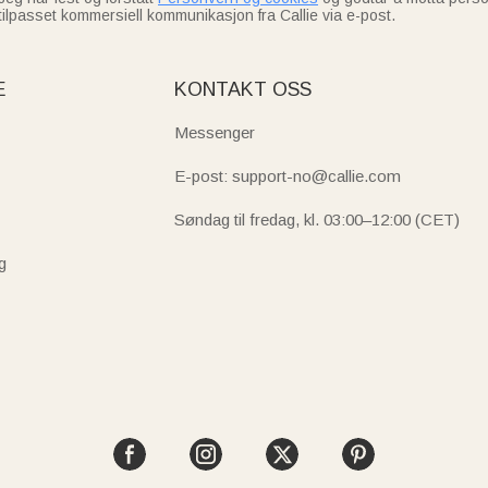
tilpasset kommersiell kommunikasjon fra Callie via e-post.
E
KONTAKT OSS
Messenger
E-post: support-no@callie.com
Søndag til fredag, kl. 03:00–12:00 (CET)
g