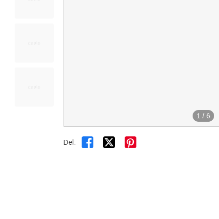
1
/
6


Del: