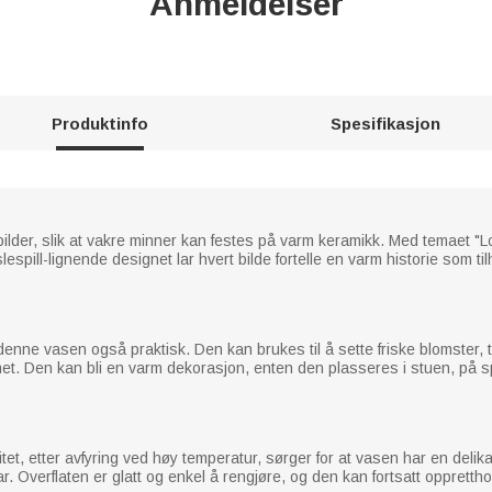
Anmeldelser
Produktinfo
Spesifikasjon
der, slik at vakre minner kan festes på varm keramikk. Med temaet "Lo
spill-lignende designet lar hvert bilde fortelle en varm historie som tilh
 denne vasen også praktisk. Den kan brukes til å sette friske blomster, 
met. Den kan bli en varm dekorasjon, enten den plasseres i stuen, på s
tet, etter avfyring ved høy temperatur, sørger for at vasen har en delika
 Overflaten er glatt og enkel å rengjøre, og den kan fortsatt oppretthol