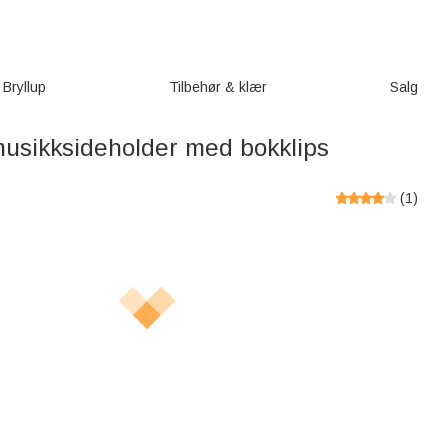
Bryllup
Tilbehør & klær
Salg
musikksideholder med bokklips
(
1
)