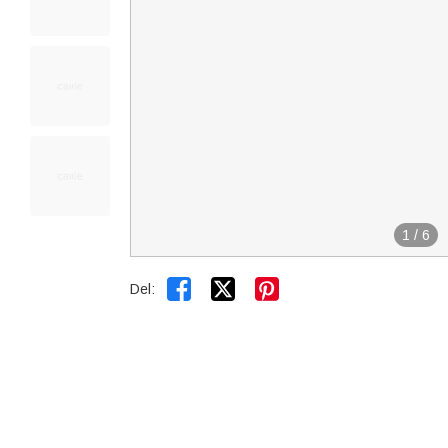
1
/
6


Del: