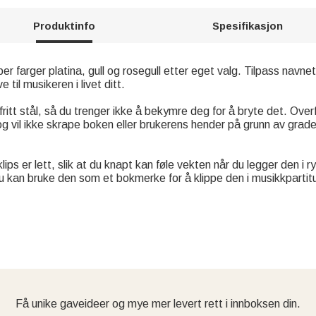
Produktinfo
Spesifikasjon
per farger platina, gull og rosegull etter eget valg. Tilpass navne
til musikeren i livet ditt.
fritt stål, så du trenger ikke å bekymre deg for å bryte det. Overf
g vil ikke skrape boken eller brukerens hender på grunn av grader
ips er lett, slik at du knapt kan føle vekten når du legger den i
 du kan bruke den som et bokmerke for å klippe den i musikkpartitu
Få unike gaveideer og mye mer levert rett i innboksen din.