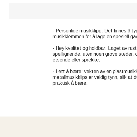
- Personlige musikklipp: Det finnes 3 ty
musikklemmen for å lage en spesiell gave 
- Høy kvalitet og holdbar: Laget av rust
speillignende, uten noen grove steder, o
etsende eller sprekke.
- Lett å bære: vekten av en plastmusikkl
metallmusikklips er veldig tynn, slik at
praktisk å bære.