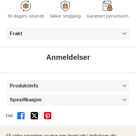
99 dagers returrett
Sikker shopping
Garantert personvern
Frakt

Anmeldelser
Produktinfo

Spesifikasjon



Del:
Få unike gaveideer og mye mer levert rett i innboksen din.