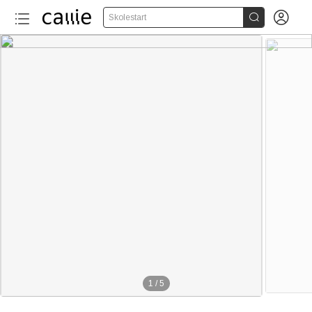


Skolestart
1
/
5