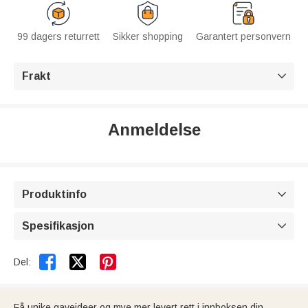
99 dagers returrett
Sikker shopping
Garantert personvern
Frakt

Anmeldelse
Produktinfo

Spesifikasjon



Del:
Få unike gaveideer og mye mer levert rett i innboksen din.