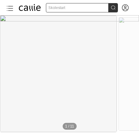


Skolestart
1
/
11