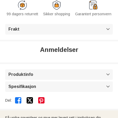
99 dagers returrett
Sikker shopping
Garantert personvern
Frakt

Anmeldelser
Produktinfo

Spesifikasjon



Del:
Få unike gaveideer og mye mer levert rett i innboksen din.