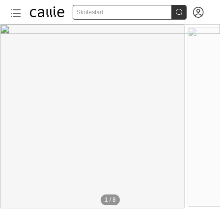


Skolestart
1
/
8