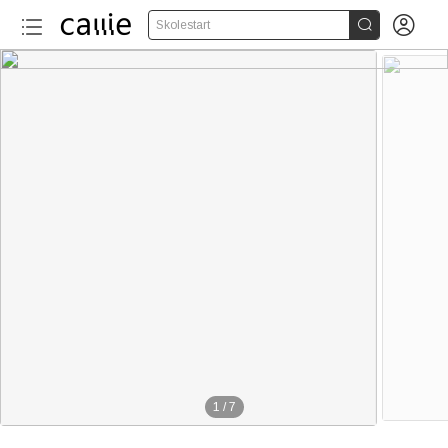


Skolestart
1
/
7