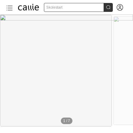


Skolestart
1
/
7