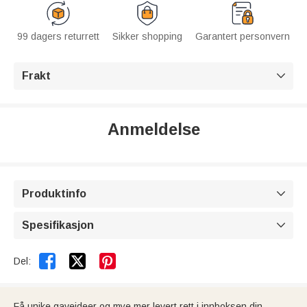
99 dagers returrett
Sikker shopping
Garantert personvern
Frakt

Anmeldelse
Produktinfo

Spesifikasjon



Del:
Få unike gaveideer og mye mer levert rett i innboksen din.