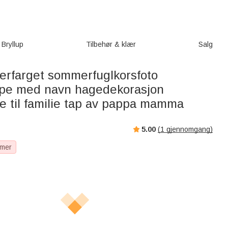
Bryllup
Tilbehør & klær
Salg
lerfarget sommerfuglkorsfoto
mpe med navn hagedekorasjon
e til familie tap av pappa mamma
5.00
(
1
gjennomgang)
 mer