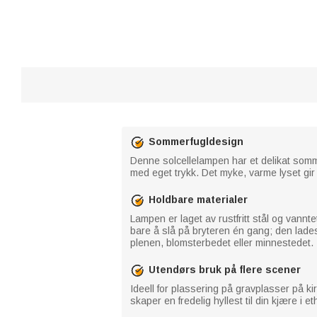
Sommerfugldesign
Denne solcellelampen har et delikat somme
med eget trykk. Det myke, varme lyset gir e
Holdbare materialer
Lampen er laget av rustfritt stål og vannte
bare å slå på bryteren én gang; den lades 
plenen, blomsterbedet eller minnestedet.
Utendørs bruk på flere scener
Ideell for plassering på gravplasser på ki
skaper en fredelig hyllest til din kjære i et