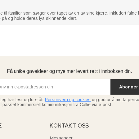
il familier som sørger over tapet av en av sine kjære, inkludert falne
på og holde deres lys skinnende klart.
Få unike gaveideer og mye mer levert rett i innboksen din.
Abonner
Jeg har lest og forstått
Personvern og cookies
og godtar å motta perso
tilpasset kommersiell kommunikasjon fra Callie via e-post.
E
KONTAKT OSS
Messenger