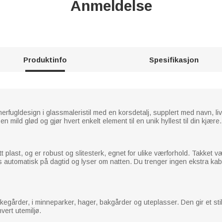
Anmeldelse
Produktinfo
Spesifikasjon
rfugldesign i glassmaleristil med en korsdetalj, supplert med navn, liv
n mild glød og gjør hvert enkelt element til en unik hyllest til din kjære.
tt plast, og er robust og slitesterk, egnet for ulike værforhold. Takket 
automatisk på dagtid og lyser om natten. Du trenger ingen ekstra kablin
rkegårder, i minneparker, hager, bakgårder og uteplasser. Den gir et sti
hvert utemiljø.