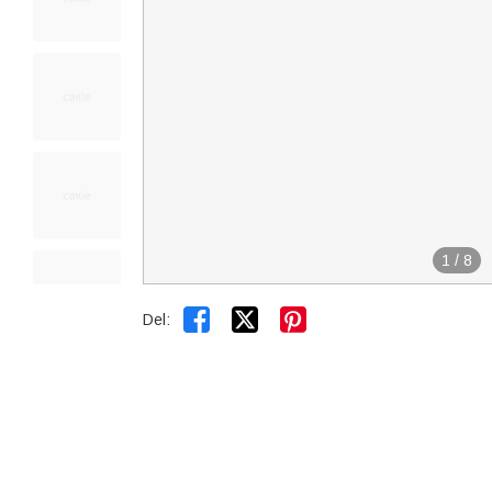
1
/
8


Del: