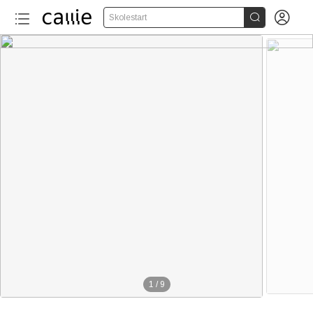


Skolestart
1
/
9