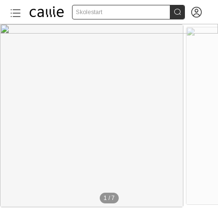


Skolestart
1
/
7