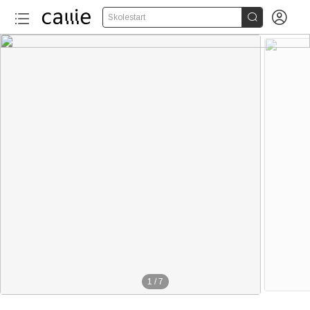


Skolestart
1
/
7