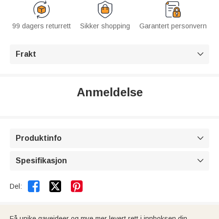
99 dagers returrett
Sikker shopping
Garantert personvern
Frakt

Anmeldelse
Produktinfo

Spesifikasjon



Del:
Få unike gaveideer og mye mer levert rett i innboksen din.