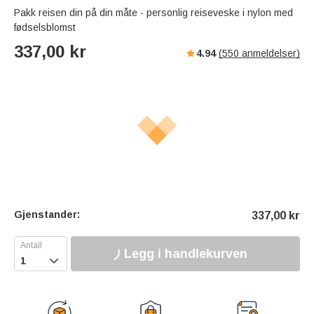
s
u
e
Pakk reisen din på din måte - personlig reiseveske i nylon med
e
t
r
fødselsblomst
e
f
337,00
kr
4.94
(
550
anmeldelser)
u
l
l
s
c
r
e
e
n
Gjenstander:
337,00
kr
Legg i handlekurven
