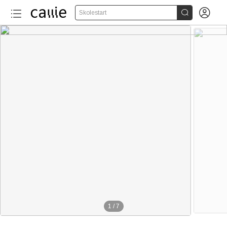


Skolestart
1
/
7