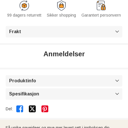
99 dagers returrett
Sikker shopping
Garantert personvern
Frakt

Anmeldelser
Produktinfo

Spesifikasjon



Del:
Få unike gaveideer og mye mer levert rett i innboksen din.