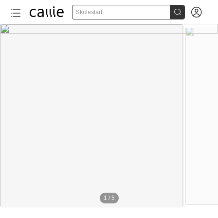


Skolestart
1
/
5