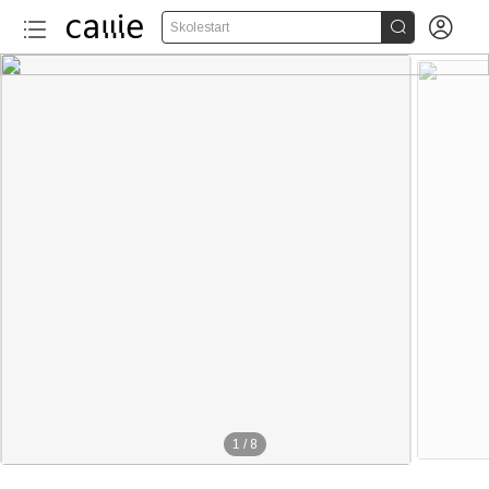


Skolestart
1
/
8