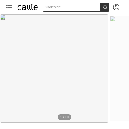


Skolestart
1
/
10