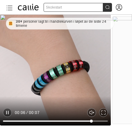


Skolestart
30+
personer lagt til i handlekurven i løpet av de siste 24
timene
00:06
00:07
P
U
E
a
n
n
u
m
t