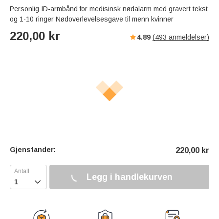
s
u
e
Personlig ID-armbånd for medisinsk nødalarm med gravert tekst
e
t
r
og 1-10 ringer Nødoverlevelsesgave til menn kvinner
e
f
220,00
kr
4.89
(
493
anmeldelser)
u
l
l
s
c
r
e
e
n
Gjenstander:
220,00
kr
Legg i handlekurven
