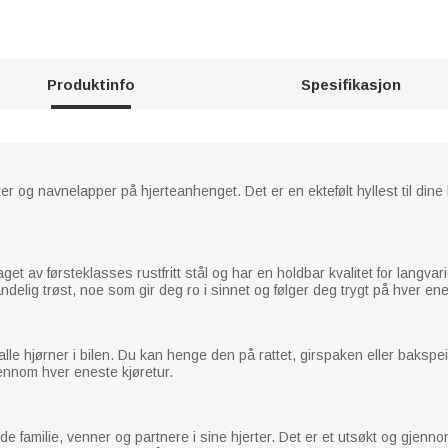
Produktinfo
Spesifikasjon
ter og navnelapper på hjerteanhenget. Det er en ektefølt hyllest til di
t av førsteklasses rustfritt stål og har en holdbar kvalitet for langvarig 
elig trøst, noe som gir deg ro i sinnet og følger deg trygt på hver ene
alle hjørner i bilen. Du kan henge den på rattet, girspaken eller bakspei
jennom hver eneste kjøretur.
e familie, venner og partnere i sine hjerter. Det er et utsøkt og gjenno