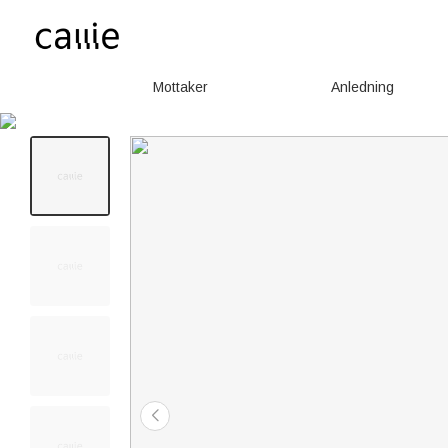
Mottaker
Anledning
190+
personer sett i løpet av de siste 24 timene