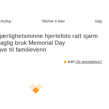
Bryllup
Tilbehør & klær
Salg
jærlighetsminne hjertefoto ratt sjarm
daglig bruk Memorial Day
e til familievenn
4.97
(
30
anmeldelser)