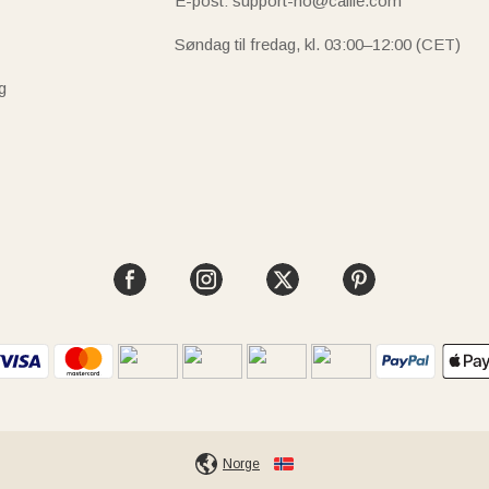
E-post: support-no@callie.com
Søndag til fredag, kl. 03:00–12:00 (CET)
g
Norge