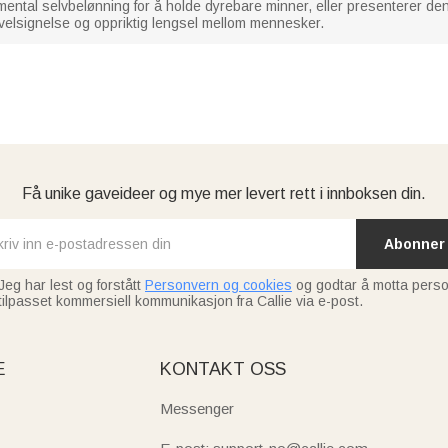
ental selvbelønning for å holde dyrebare minner, eller presenterer den
 velsignelse og oppriktig lengsel mellom mennesker.
Få unike gaveideer og mye mer levert rett i innboksen din.
Abonner
Jeg har lest og forstått
Personvern og cookies
og godtar å motta perso
tilpasset kommersiell kommunikasjon fra Callie via e-post.
E
KONTAKT OSS
Messenger