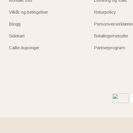
Kontakt oss
Levering og frakt
Vilkår og betingelser
Returpolicy
Blogg
Personvernerklærin
Sidekart
Betalingsmetoder
Callie-kuponger
Partnerprogram