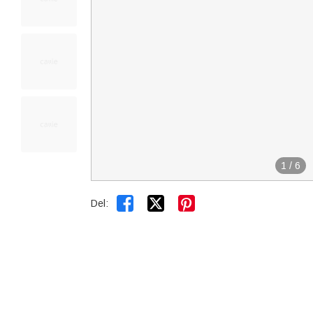
1
/
6


Del: