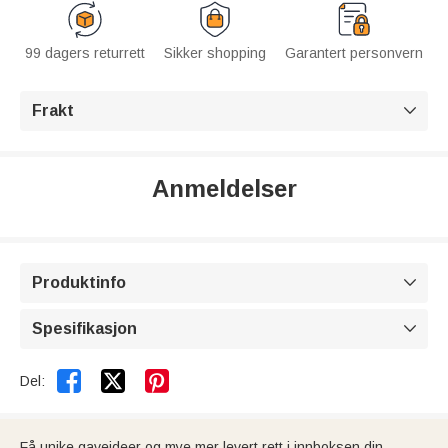
99 dagers returrett
Sikker shopping
Garantert personvern
Frakt

Anmeldelser
Produktinfo

Spesifikasjon



Del:
Få unike gaveideer og mye mer levert rett i innboksen din.