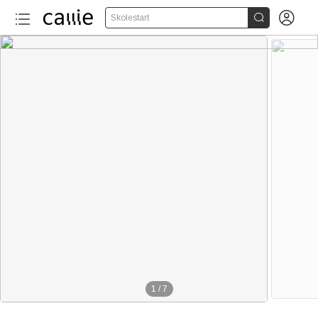


Skolestart
1
/
7