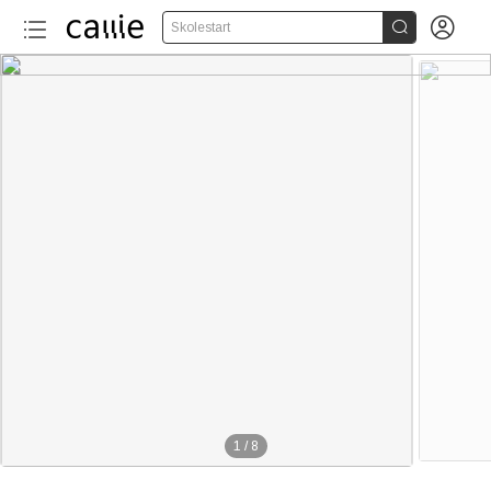


Skolestart
1
/
8