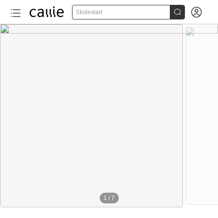


Skolestart
1
/
7