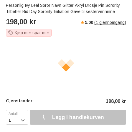
Personlig Ivy Leaf Soror Navn Glitter Akryl Brosje Pin Sorority
Tilbehør Bid Day Sorority Initiation Gave til søstervenninne
198,00
kr
5.00
(
1
gjennomgang)
Kjøp mer spar mer
Gjenstander:
198,00
kr
Legg i handlekurven
