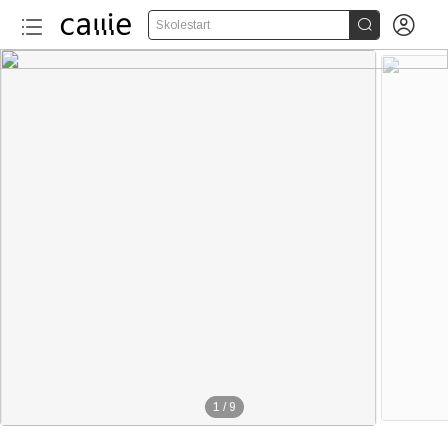


Skolestart
1
/
9