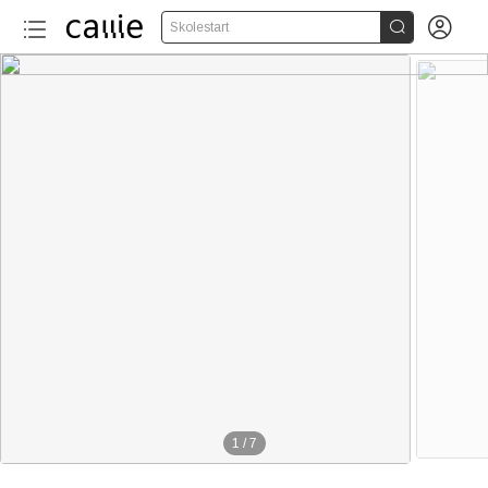


Skolestart
1
/
7