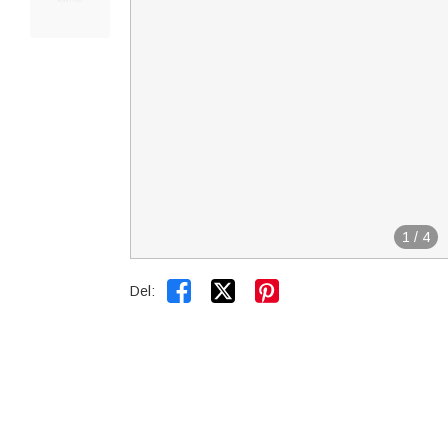
1
/
4


Del: