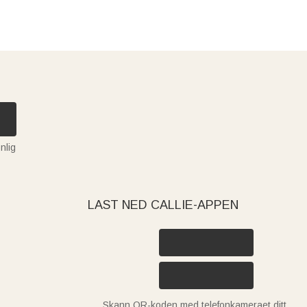
nlig
LAST NED CALLIE-APPEN
Skann QR-koden med telefonkameraet ditt