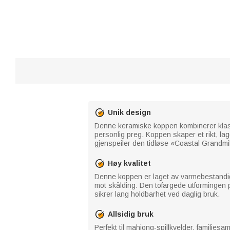
Unik design
Denne keramiske koppen kombinerer klass
personlig preg. Koppen skaper et rikt, lag
gjenspeiler den tidløse «Coastal Grandmil
Høy kvalitet
Denne koppen er laget av varmebestandig 
mot skålding. Den tofargede utformingen p
sikrer lang holdbarhet ved daglig bruk.
Allsidig bruk
Perfekt til mahjong-spillkvelder, families