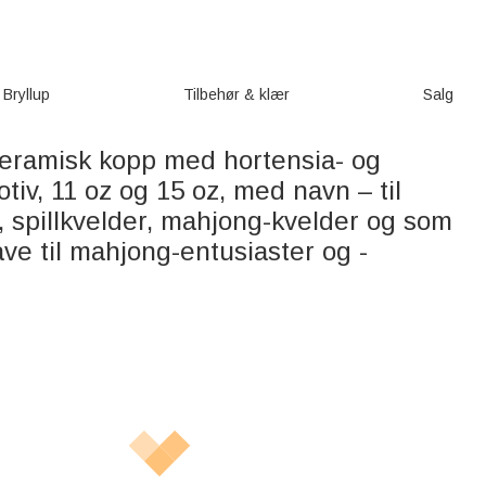
Bryllup
Tilbehør & klær
Salg
keramisk kopp med hortensia- og
iv, 11 oz og 15 oz, med navn – til
, spillkvelder, mahjong-kvelder og som
e til mahjong-entusiaster og -