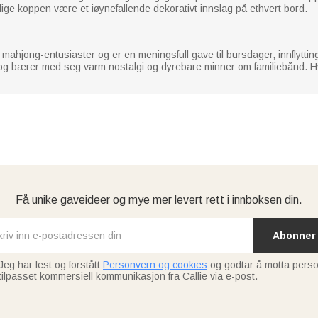
ige koppen være et iøynefallende dekorativt innslag på ethvert bord.
le mahjong-entusiaster og er en meningsfull gave til bursdager, innflytting
bærer med seg varm nostalgi og dyrebare minner om familiebånd. Hver slur
Få unike gaveideer og mye mer levert rett i innboksen din.
Abonner
Jeg har lest og forstått
Personvern og cookies
og godtar å motta perso
tilpasset kommersiell kommunikasjon fra Callie via e-post.