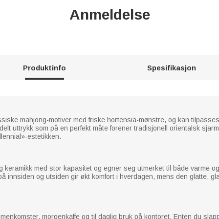
Anmeldelse
Produktinfo
Spesifikasjon
iske mahjong-motiver med friske hortensia-mønstre, og kan tilpasses
delt uttrykk som på en perfekt måte forener tradisjonell orientalsk sjar
lennial»-estetikken.
keramikk med stor kapasitet og egner seg utmerket til både varme og 
å innsiden og utsiden gir økt komfort i hverdagen, mens den glatte, gla
ammenkomster, morgenkaffe og til daglig bruk på kontoret. Enten du slapp