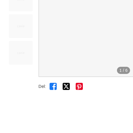
1
/
6


Del: