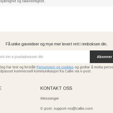
 kjærlighet og takknemlighet.
Få unike gaveideer og mye mer levert rett i innboksen din.
Abonner
Jeg har lest og forstått
Personvern og cookies
og godtar å motta perso
tilpasset kommersiell kommunikasjon fra Callie via e-post.
E
KONTAKT OSS
Messenger
E-post: support-no@callie.com