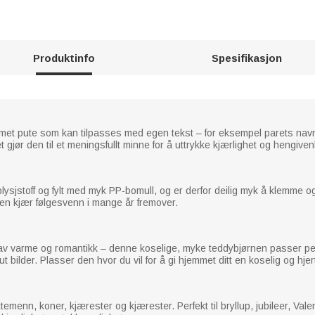
Produktinfo
Spesifikasjon
et pute som kan tilpasses med egen tekst – for eksempel parets navn – i
 gjør den til et meningsfullt minne for å uttrykke kjærlighet og hengiven
ysjstoff og fylt med myk PP-bomull, og er derfor deilig myk å klemme og
i en kjær følgesvenn i mange år fremover.
v av varme og romantikk – denne koselige, myke teddybjørnen passer p
ut bilder. Plasser den hvor du vil for å gi hjemmet ditt en koselig og hjer
temenn, koner, kjærester og kjærester. Perfekt til bryllup, jubileer, Valen