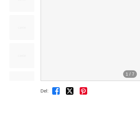
1
/
7


Del: