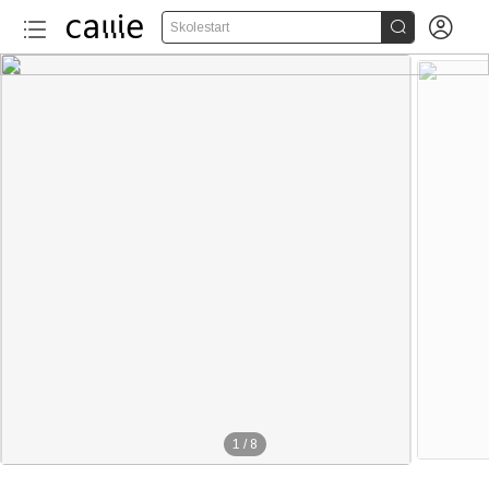


Skolestart
1
/
8