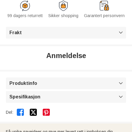
99 dagers returrett
Sikker shopping
Garantert personvern
Frakt

Anmeldelse
Produktinfo

Spesifikasjon



Del:
Få unike gaveideer og mye mer levert rett i innboksen din.