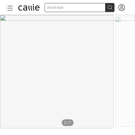


Skolestart
1
/
7