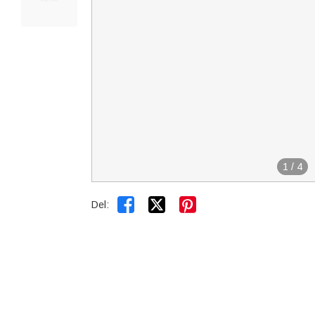
1
/
4


Del: