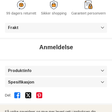
99 dagers returrett
Sikker shopping
Garantert personvern
Frakt

Anmeldelse
Produktinfo

Spesifikasjon



Del:
Få unike gaveideer og mye mer levert rett i innboksen din.