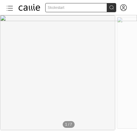


Skolestart
1
/
7