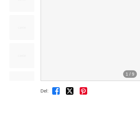
1
/
9


Del: