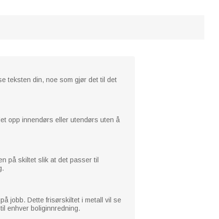
e teksten din, noe som gjør det til det
 det opp innendørs eller utendørs uten å
på skiltet slik at det passer til
g.
jobb. Dette frisørskiltet i metall vil se
til enhver boliginnredning.