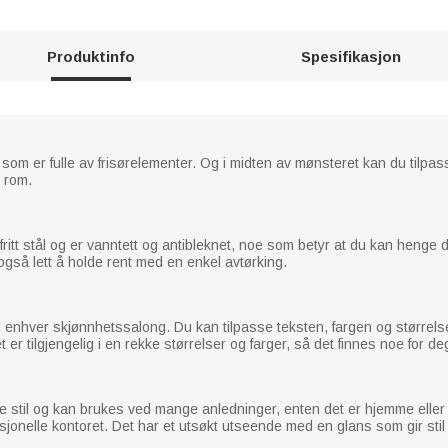
Produktinfo
Spesifikasjon
 som er fulle av frisørelementer. Og i midten av mønsteret kan du tilpass
t rom.
stfritt stål og er vanntett og antibleknet, noe som betyr at du kan henge
 også lett å holde rent med en enkel avtørking.
l enhver skjønnhetssalong. Du kan tilpasse teksten, fargen og størrelsen 
 er tilgjengelig i en rekke størrelser og farger, så det finnes noe for de
 stil og kan brukes ved mange anledninger, enten det er hjemme eller på 
fesjonelle kontoret. Det har et utsøkt utseende med en glans som gir stil 