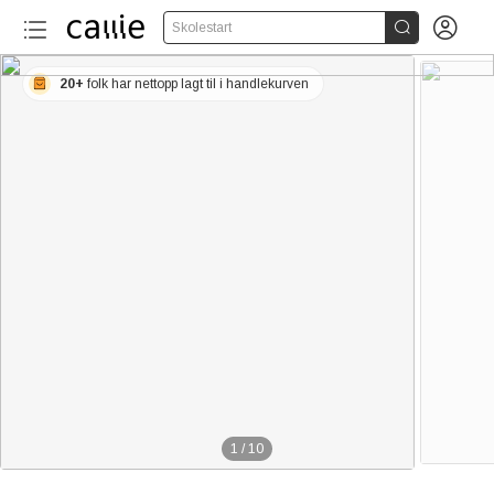


Skolestart
20+
folk har nettopp lagt til i handlekurven
1
/
10