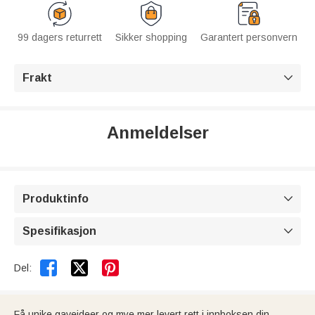
99 dagers returrett
Sikker shopping
Garantert personvern
Frakt

Anmeldelser
Produktinfo

Spesifikasjon



Del:
Få unike gaveideer og mye mer levert rett i innboksen din.