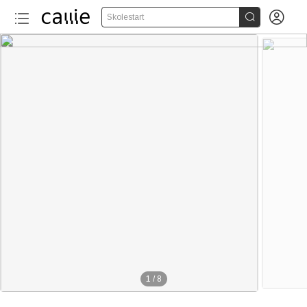


Skolestart
1
/
8