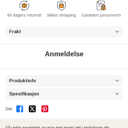
99 dagers returrett
Sikker shopping
Garantert personvern
Frakt

Anmeldelse
Produktinfo

Spesifikasjon



Del:
Få unike gaveideer og mye mer levert rett i innboksen din.