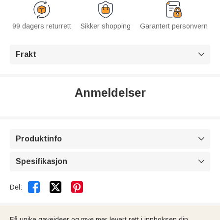
99 dagers returrett
Sikker shopping
Garantert personvern
Frakt

Anmeldelser
Produktinfo

Spesifikasjon



Del:
Få unike gaveideer og mye mer levert rett i innboksen din.