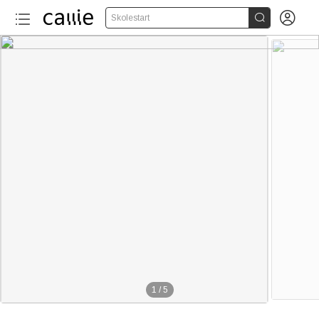


Skolestart
1
/
5