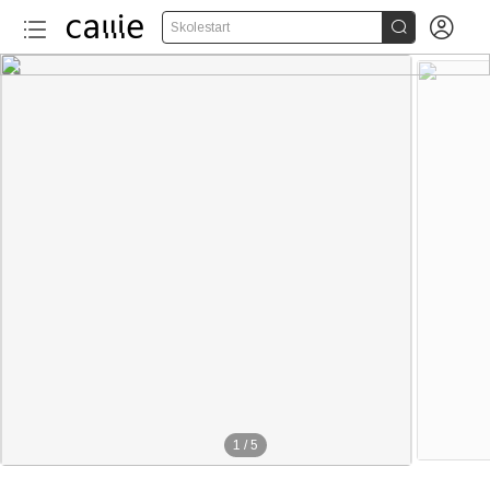


Skolestart
1
/
5