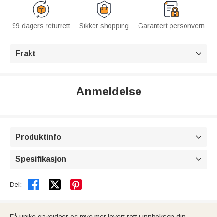
99 dagers returrett
Sikker shopping
Garantert personvern
Frakt

Anmeldelse
Produktinfo

Spesifikasjon



Del:
Få unike gaveideer og mye mer levert rett i innboksen din.