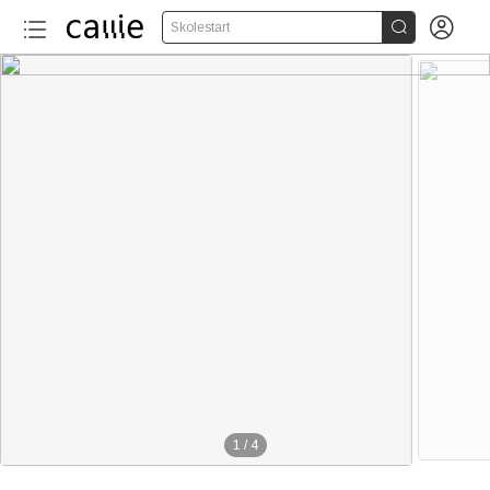


Skolestart
1
/
4