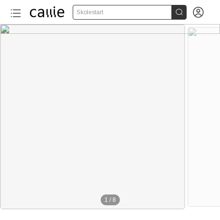


Skolestart
1
/
8