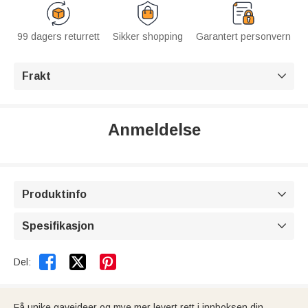
99 dagers returrett
Sikker shopping
Garantert personvern
Frakt

Anmeldelse
Produktinfo

Spesifikasjon



Del:
Få unike gaveideer og mye mer levert rett i innboksen din.