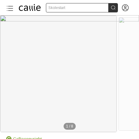


Skolestart
1
/
8
Calliecopyright