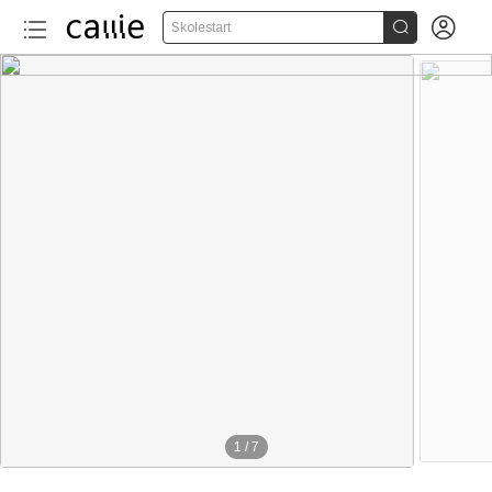


Skolestart
1
/
7