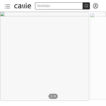


Skolestart
1
/
9