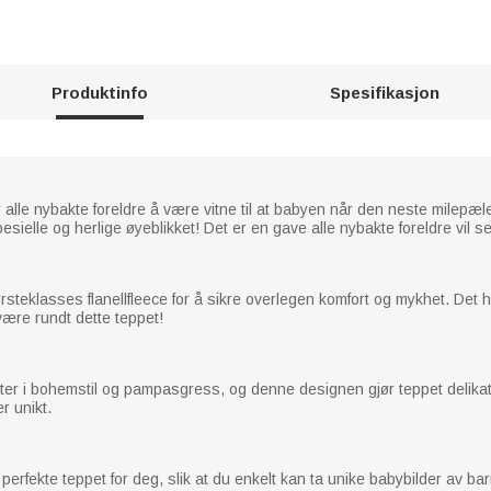
Produktinfo
Spesifikasjon
r alle nybakte foreldre å være vitne til at babyen når den neste milepæ
esielle og herlige øyeblikket! Det er en gave alle nybakte foreldre vil se
rsteklasses flanellfleece for å sikre overlegen komfort og mykhet. Det h
 være rundt dette teppet!
r i bohemstil og pampasgress, og denne designen gjør teppet delikat og 
r unikt.
 perfekte teppet for deg, slik at du enkelt kan ta unike babybilder av bar