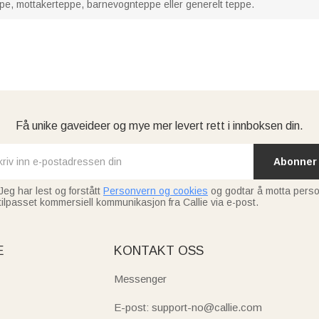
, mottakerteppe, barnevognteppe eller generelt teppe.
Få unike gaveideer og mye mer levert rett i innboksen din.
Abonner
Jeg har lest og forstått
Personvern og cookies
og godtar å motta perso
tilpasset kommersiell kommunikasjon fra Callie via e-post.
E
KONTAKT OSS
Messenger
E-post: support-no@callie.com