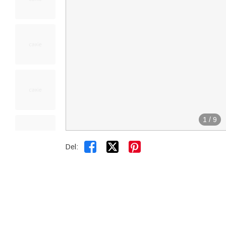
1
/
9


Del: