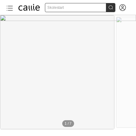


Skolestart
1
/
7