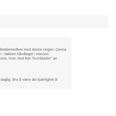
kelt familiemedlem med denne ringen. Denne
en. Vakkert håndlaget i massivt
stene, hver med fem "kronblader" av
aglig. Bra å være din kjærlighet til