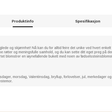
Produktinfo
Spesifikasjon
ets glede og skjønnhet! Nå kan du for alltid feire det unike ved hvert en
dype røtter og meningsfulle samhold, og du kan sette ditt eget preg på d
jertet blomstrer en iøynefallende bukett med noen av fødselssteinsblom
dager, morsdag, Valentinsdag, bryllup, forlovelser, jul, merkedager og d
estemor.