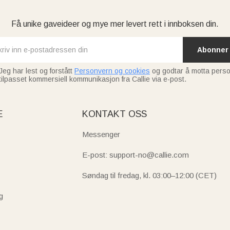
Få unike gaveideer og mye mer levert rett i innboksen din.
Abonner
Jeg har lest og forstått
Personvern og cookies
og godtar å motta perso
tilpasset kommersiell kommunikasjon fra Callie via e-post.
E
KONTAKT OSS
Messenger
E-post: support-no@callie.com
Søndag til fredag, kl. 03:00–12:00 (CET)
g