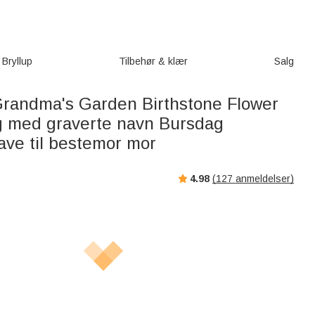
Bryllup
Tilbehør & klær
Salg
Grandma's Garden Birthstone Flower
g med graverte navn Bursdag
ve til bestemor mor
4.98
(
127
anmeldelser)