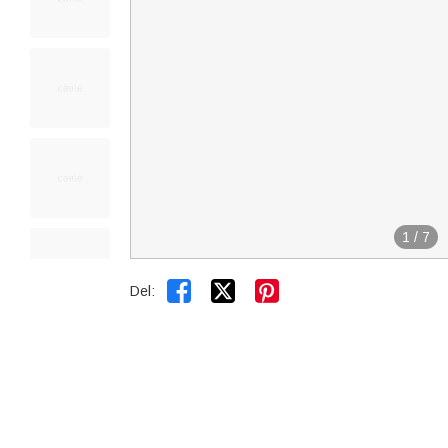
1
/
7


Del: