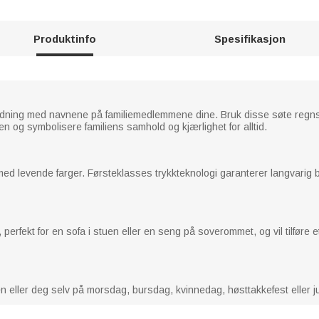
Produktinfo
Spesifikasjon
tydning med navnene på familiemedlemmene dine. Bruk disse søte regnst
en og symbolisere familiens samhold og kjærlighet for alltid.
 med levende farger. Førsteklasses trykkteknologi garanterer langvarig br
 perfekt for en sofa i stuen eller en seng på soverommet, og vil tilføre
en eller deg selv på morsdag, bursdag, kvinnedag, høsttakkefest eller ju