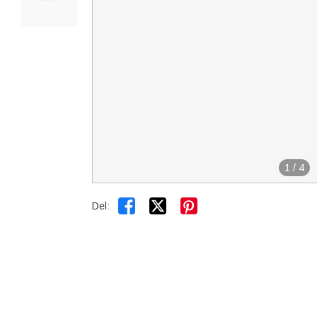
1
/
4


Del: