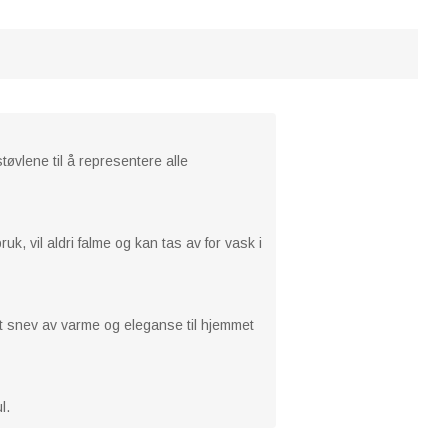
øvlene til å representere alle
uk, vil aldri falme og kan tas av for vask i
 et snev av varme og eleganse til hjemmet
l.