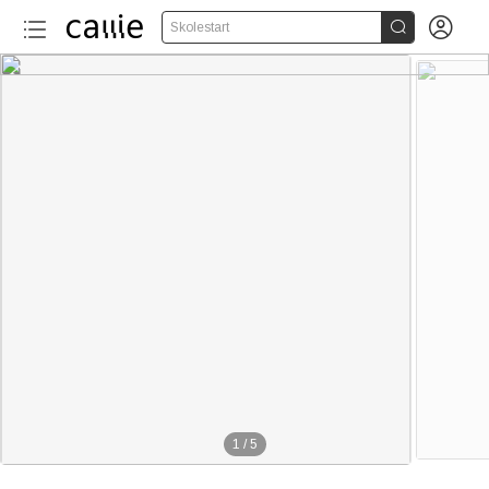


Skolestart
1
/
5