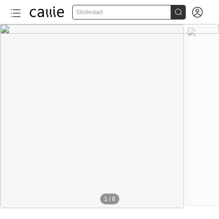


Skolestart
100+
1
/
8