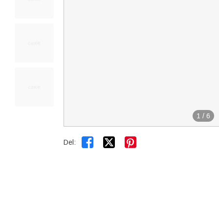
1
/
6


Del: