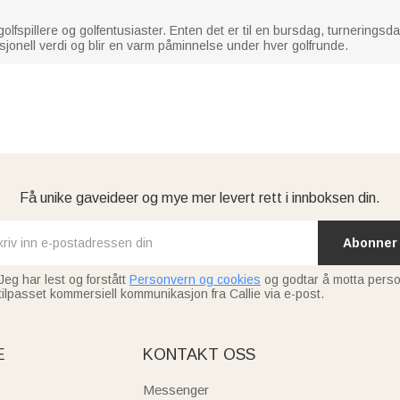
golfspillere og golfentusiaster. Enten det er til en bursdag, turneringsd
osjonell verdi og blir en varm påminnelse under hver golfrunde.
Få unike gaveideer og mye mer levert rett i innboksen din.
Abonner
Jeg har lest og forstått
Personvern og cookies
og godtar å motta perso
tilpasset kommersiell kommunikasjon fra Callie via e-post.
E
KONTAKT OSS
Messenger