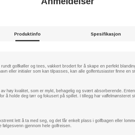
Anmeldelser
Produktinfo
Spesifikasjon
 rundt golfkøller og tees, vakkert brodert for å skape en perfekt blandi
n eller initialer som kan tilpasses, kan alle golfentusiaster finne en s
 av høy kvalitet, som er mykt, behagelig og svært absorberende. Enten d
r å holde deg tørr og fokusert på spillet. I tillegg har vaffelmønsteret st
stremt lett å ta med seg, og det får enkelt plass i golfbagen eller lom
ge følgesvenn gjennom hele golfreisen.