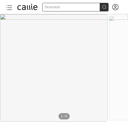


Skolestart
1
/
6